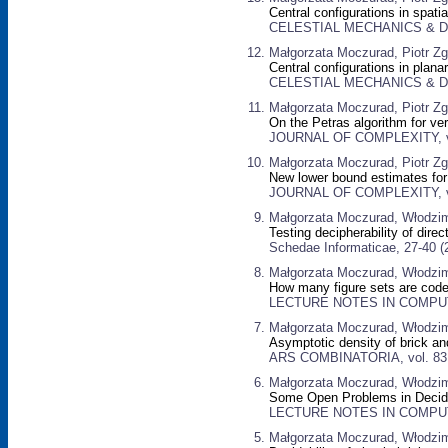
Central configurations in spat
CELESTIAL MECHANICS & D
Małgorzata Moczurad, Piotr Zg
Central configurations in plan
CELESTIAL MECHANICS & DY
Małgorzata Moczurad, Piotr Zg
On the Petras algorithm for ver
JOURNAL OF COMPLEXITY, vol
Małgorzata Moczurad, Piotr Zg
New lower bound estimates for
JOURNAL OF COMPLEXITY, vol
Małgorzata Moczurad, Włodzi
Testing decipherability of dire
Schedae Informaticae, 27-40 (
Małgorzata Moczurad, Włodzi
How many figure sets are cod
LECTURE NOTES IN COMPUTER
Małgorzata Moczurad, Włodzi
Asymptotic density of brick a
ARS COMBINATORIA, vol. 83,
Małgorzata Moczurad, Włodzi
Some Open Problems in Decidab
LECTURE NOTES IN COMPUTER
Małgorzata Moczurad, Włodzi