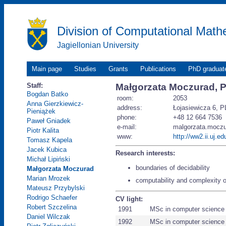
Division of Computational Math
Jagiellonian University
Main page
Studies
Grants
Publications
PhD graduat
Staff:
Małgorzata Moczurad, 
Bogdan Batko
room:
2053
Anna Gierzkiewicz-
address:
Łojasiewicza 6, P
Pieniążek
phone:
+48 12 664 7536
Paweł Gniadek
e-mail:
malgorzata.moczura
Piotr Kalita
www:
http://ww2.ii.uj.e
Tomasz Kapela
Jacek Kubica
Research interests:
Michał Lipiński
boundaries of decidability
Małgorzata Moczurad
Marian Mrozek
computability and complexity 
Mateusz Przybylski
Rodrigo Schaefer
CV light:
Robert Szczelina
1991
MSc in computer science
Daniel Wilczak
1992
MSc in computer science