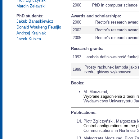
Piotr Zgliczyński
2000
PhD in computer science
Marcin Żelawski
Awards and scholarships:
PhD students:
Jakub Banaśkiewicz
2000
Rector's research award
Donald Woukeng Feudjio
2002
Rector's research award
Andrzej Krajniak
2005
Rector's research award
Jacek Kubica
Research grants:
1993
Lambda definiowalność funkc
Prosty rachunek lambda jako
1999
rzędu, główny wykonawca
Books:
M. Moczurad,
Wybrane zagadnienia z teorii re
Wydawnictwo Uniwersytetu Jag
Publications:
Piotr Zgliczyński, Małgorzata
Central configurations on the p
Communications in Nonlinear S
Małgorzata Moczurad, Piotr Zg